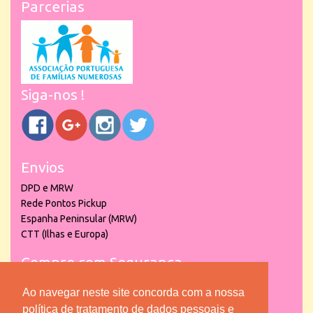
Parcerias
Siga-nos !
Envios
DPD e MRW
Rede Pontos Pickup
Espanha Peninsular (MRW)
CTT (Ilhas e Europa)
Compre com Segurança
Ao navegar neste site concorda com a nossa
política de tratamento de dados pessoais e