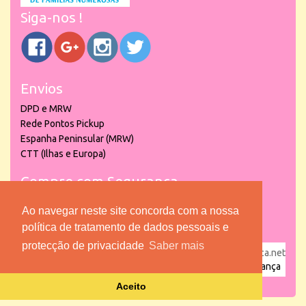
Siga-nos !
Envios
DPD e MRW
Rede Pontos Pickup
Espanha Peninsular (MRW)
CTT (Ilhas e Europa)
Compre com Segurança
Ao navegar neste site concorda com a nossa
política de tratamento de dados pessoais e
protecção de privacidade
Saber mais
powered by
puber!a
| © 2026 Copyright www.lojadacrianca.net
– Artigos de Festas, Escolares e Brinquedos |
Loja da Criança
Aceito