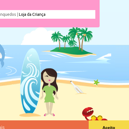
rinquedos |
Loja da Criança
is
Aceito