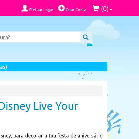
0
(
)
Efetuar Login
Criar Conta
as)
Disney Live Your
sney, para decorar a tua festa de aniversário