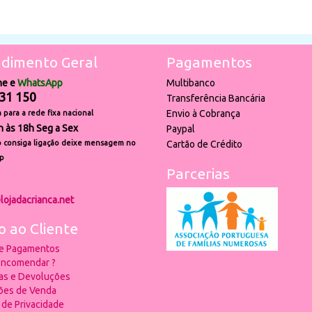
dimento Geral
Pagamentos
ne e
WhatsApp
Multibanco
31 150
Transferência Bancária
Envio à Cobrança
para a rede fixa nacional
h às 18h Seg a Sex
Paypal
 consiga ligação deixe mensagem no
Cartão de Crédito
p
Parcerias
lojadacrianca.net
o ao Cliente
 e Pagamentos
ncomendar ?
ias e Devoluções
ões de Venda
a de Privacidade