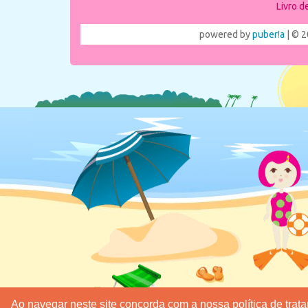
Livro 
powered by
puber!a
| © 2
Ao navegar neste site concorda com a nossa política de tra