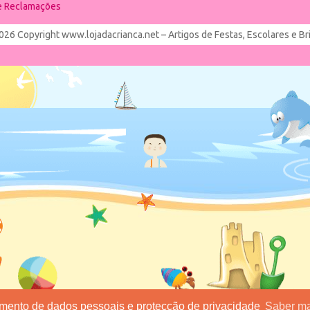
de Reclamações
026 Copyright www.lojadacrianca.net – Artigos de Festas, Escolares e B
tamento de dados pessoais e protecção de privacidade
Saber ma