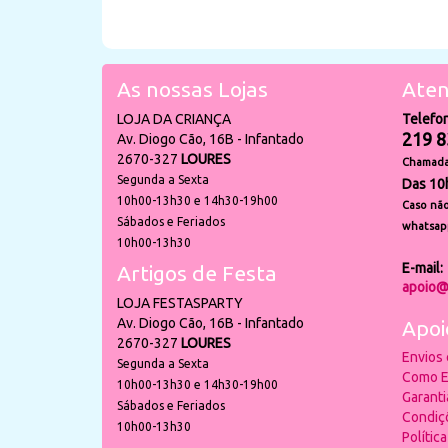
As nossas Lojas
Aten
LOJA DA CRIANÇA
Telefo
219 8
Av. Diogo Cão, 16B - Infantado
2670-327
LOURES
Chamada 
Segunda a Sexta
Das 10
10h00-13h30 e 14h30-19h00
Caso não
Sábados e Feriados
whatsap
10h00-13h30
E-mail:
Artigos de Festa
apoio@
LOJA FESTASPARTY
Av. Diogo Cão, 16B - Infantado
Apoi
2670-327
LOURES
Envios
Segunda a Sexta
Como E
10h00-13h30 e 14h30-19h00
Garant
Sábados e Feriados
Condiç
10h00-13h30
Polític