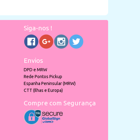
Siga-nos !
Envios
DPD e MRW
Rede Pontos Pickup
Espanha Peninsular (MRW)
CTT (Ilhas e Europa)
Compre com Segurança