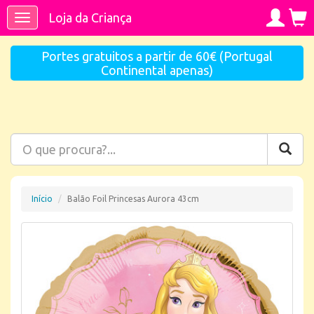
Loja da Criança
Toggle
navigation
Portes gratuitos a partir de 60€ (Portugal
Continental apenas)
Início
Balão Foil Princesas Aurora 43cm