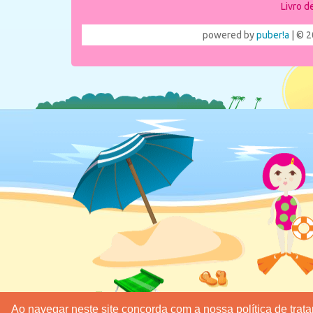
Livro 
powered by
puber!a
| © 2
Ao navegar neste site concorda com a nossa política de tra