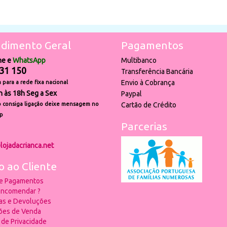
dimento Geral
Pagamentos
ne e
WhatsApp
Multibanco
31 150
Transferência Bancária
Envio à Cobrança
para a rede fixa nacional
h às 18h Seg a Sex
Paypal
 consiga ligação deixe mensagem no
Cartão de Crédito
p
Parcerias
lojadacrianca.net
o ao Cliente
 e Pagamentos
ncomendar ?
ias e Devoluções
ões de Venda
a de Privacidade