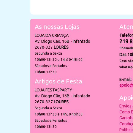
As nossas Lojas
Aten
LOJA DA CRIANÇA
Telefo
219 8
Av. Diogo Cão, 16B - Infantado
2670-327
LOURES
Chamada 
Segunda a Sexta
Das 10
10h00-13h30 e 14h30-19h00
Caso não
Sábados e Feriados
whatsap
10h00-13h30
E-mail:
Artigos de Festa
apoio@
LOJA FESTASPARTY
Av. Diogo Cão, 16B - Infantado
Apoi
2670-327
LOURES
Envios
Segunda a Sexta
Como E
10h00-13h30 e 14h30-19h00
Garant
Sábados e Feriados
Condiç
10h00-13h30
Polític