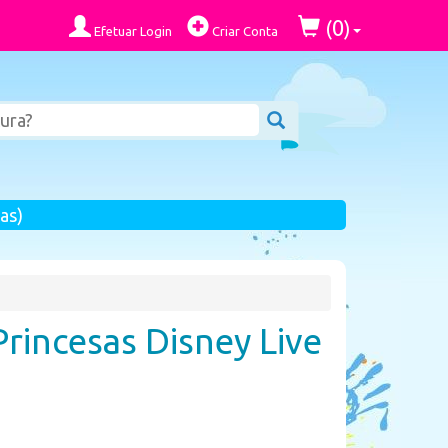
0
(
)
Efetuar Login
Criar Conta
as)
Princesas Disney Live