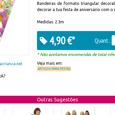
Bandeiras de formato triangular decora
decorar a tua festa de aniversário com 
Medidas: 2.3m
4,90 €*
Quant.:
* Não aceitamos encomendas de total infer
Veja mais em:
crianca.net
ARTIGOS PARA FESTAS
RA?
Outras Sugestões