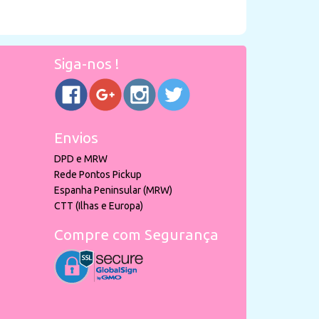
Siga-nos !
Envios
DPD e MRW
Rede Pontos Pickup
Espanha Peninsular (MRW)
CTT (Ilhas e Europa)
Compre com Segurança