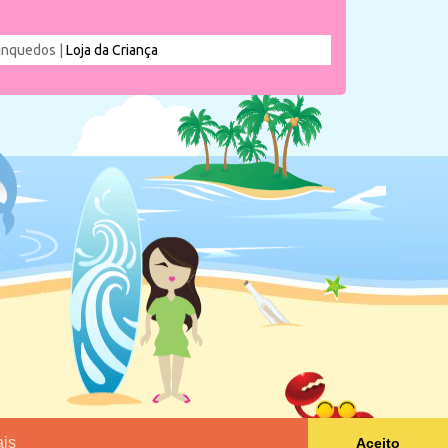
rinquedos |
Loja da Criança
is
Aceito