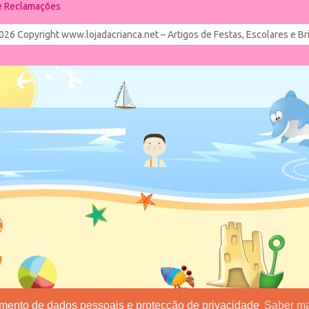
de Reclamações
026 Copyright www.lojadacrianca.net – Artigos de Festas, Escolares e B
tamento de dados pessoais e protecção de privacidade
Saber ma