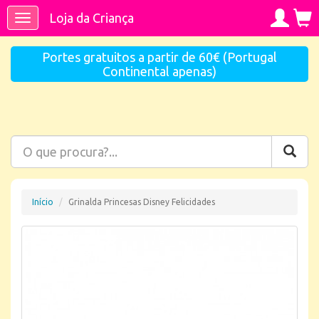
Loja da Criança
Toggle
navigation
Portes gratuitos a partir de 60€ (Portugal
Continental apenas)
Início
Grinalda Princesas Disney Felicidades