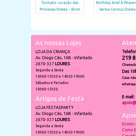
formato coração das
Birthday Ariel A Peque
Princesas Disney - 43cm
Sereia Curious Disney
As nossas Lojas
Aten
LOJA DA CRIANÇA
Telefo
219 8
Av. Diogo Cão, 16B - Infantado
2670-327
LOURES
Chamada 
Segunda a Sexta
Das 10
10h00-13h30 e 14h30-19h00
Caso não
Sábados e Feriados
whatsap
10h00-13h30
E-mail:
Artigos de Festa
apoio@
LOJA FESTASPARTY
Av. Diogo Cão, 16B - Infantado
Apoi
2670-327
LOURES
Envios
Segunda a Sexta
Como E
10h00-13h30 e 14h30-19h00