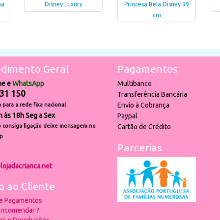
na
Disney Luxury
Princesa Bela Disney 99
cm
dimento Geral
Pagamentos
ne e
WhatsApp
Multibanco
31 150
Transferência Bancária
Envio à Cobrança
para a rede fixa nacional
h às 18h Seg a Sex
Paypal
 consiga ligação deixe mensagem no
Cartão de Crédito
p
Parcerias
lojadacrianca.net
o ao Cliente
 e Pagamentos
ncomendar ?