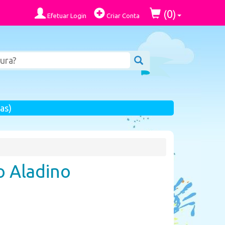
0
(
)
Efetuar Login
Criar Conta
as)
o Aladino