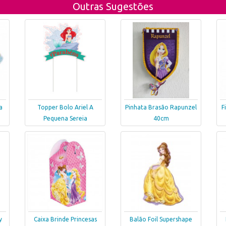
Outras Sugestões
a
Topper Bolo Ariel A
Pinhata Brasão Rapunzel
F
Pequena Sereia
40cm
y
Caixa Brinde Princesas
Balão Foil Supershape