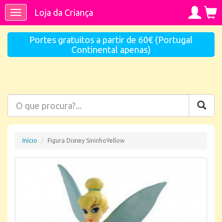
Loja da Criança
Toggle
navigation
Portes gratuitos a partir de 60€ (Portugal
Continental apenas)
Início
Figura Disney SininhoYellow