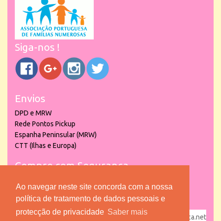
Siga-nos !
Envios
DPD e MRW
Rede Pontos Pickup
Espanha Peninsular (MRW)
CTT (Ilhas e Europa)
Compre com Segurança
Ao navegar neste site concorda com a nossa
política de tratamento de dados pessoais e
protecção de privacidade
Saber mais
powered by
puber!a
| © 2026 Copyright www.lojadacrianca.net