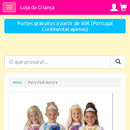
Loja da Criança
Toggle
navigation
Portes gratuitos a partir de 60€ (Portugal
Continental apenas)
Início
Party Pack Aurora