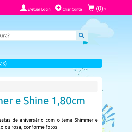
0
(
)
Efetuar Login
Criar Conta
as)
mer e Shine 1,80cm
festas de aniversário com o tema Shimmer e
nco ou rosa, conforme fotos.