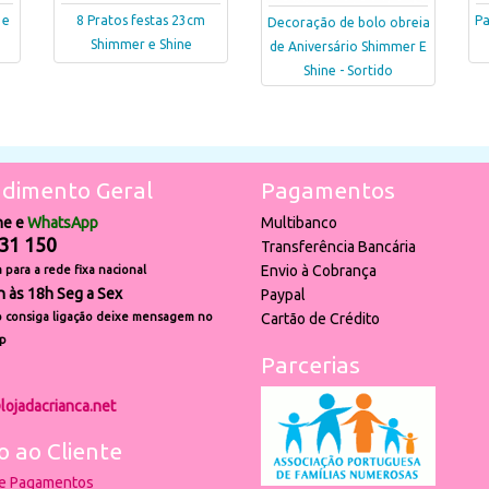
 e
8 Pratos festas 23cm
Pa
Decoração de bolo obreia
Shimmer e Shine
de Aniversário Shimmer E
Shine - Sortido
dimento Geral
Pagamentos
ne e
WhatsApp
Multibanco
31 150
Transferência Bancária
Envio à Cobrança
para a rede fixa nacional
h às 18h Seg a Sex
Paypal
 consiga ligação deixe mensagem no
Cartão de Crédito
p
Parcerias
lojadacrianca.net
o ao Cliente
 e Pagamentos