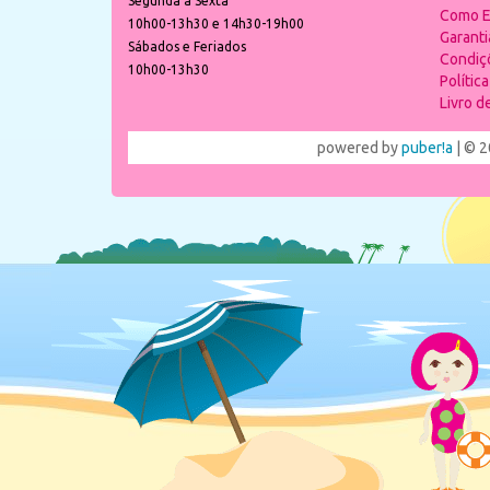
Segunda a Sexta
Como E
10h00-13h30 e 14h30-19h00
Garant
Sábados e Feriados
Condiç
10h00-13h30
Polític
Livro 
powered by
puber!a
| © 2