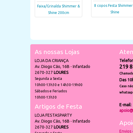
8 copos Festa Shimmer
Faixa/Grinalda Shimmer &
Shine
Shine 200cm
As nossas Lojas
Aten
LOJA DA CRIANÇA
Telefo
219 8
Av. Diogo Cão, 16B - Infantado
2670-327
LOURES
Chamada 
Segunda a Sexta
Das 10
10h00-13h30 e 14h30-19h00
Caso não
Sábados e Feriados
whatsap
10h00-13h30
E-mail:
Artigos de Festa
apoio@
LOJA FESTASPARTY
Av. Diogo Cão, 16B - Infantado
Apoi
2670-327
LOURES
Envios