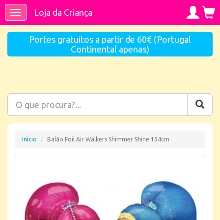
Loja da Criança
Toggle
navigation
Portes gratuitos a partir de 60€ (Portugal
Continental apenas)
Início
Balão Foil Air Walkers Shimmer Shine 134cm