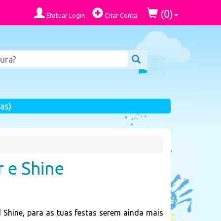
0
(
)
Efetuar Login
Criar Conta
as)
 e Shine
Shine, para as tuas festas serem ainda mais