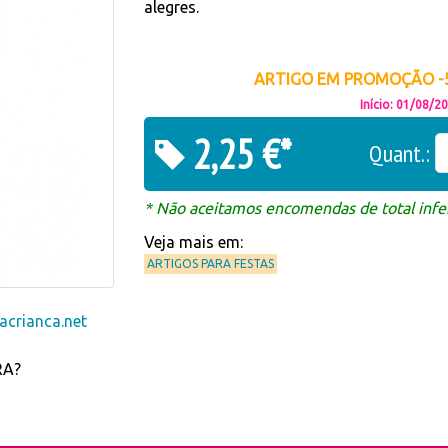
alegres.
ARTIGO EM PROMOÇÃO -5
Início: 01/08/2
2,25 €*
Quant.:
* Não aceitamos encomendas de total infer
Veja mais em:
ARTIGOS PARA FESTAS
crianca.net
RA?