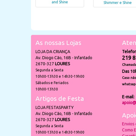
and Shine
Shimmer e Shine
As nossas Lojas
Aten
LOJA DA CRIANÇA
Telefo
219 8
Av. Diogo Cão, 16B - Infantado
2670-327
LOURES
Chamada 
Segunda a Sexta
Das 10
10h00-13h30 e 14h30-19h00
Caso não
Sábados e Feriados
whatsap
10h00-13h30
E-mail:
Artigos de Festa
apoio@
LOJA FESTASPARTY
Av. Diogo Cão, 16B - Infantado
Apoi
2670-327
LOURES
Envios
Segunda a Sexta
Como E
10h00-13h30 e 14h30-19h00