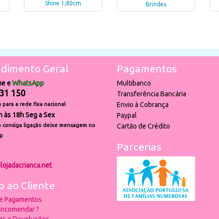
Shine 1,80cm
Brindes
dimento Geral
Pagamentos
ne e
WhatsApp
Multibanco
31 150
Transferência Bancária
Envio à Cobrança
para a rede fixa nacional
h às 18h Seg a Sex
Paypal
 consiga ligação deixe mensagem no
Cartão de Crédito
p
Parcerias
lojadacrianca.net
o ao Cliente
 e Pagamentos
ncomendar ?