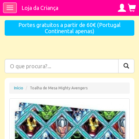
Loja da Criança
Toggle
navigation
Portes gratuitos a partir de 60€ (Portugal
Continental apenas)
Início
Toalha de Mesa Mighty Avengers