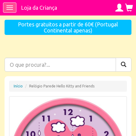
Loja da Criança
Toggle
navigation
Portes gratuitos a partir de 60€ (Portugal
Continental apenas)
Início
Relógio Parede Hello Kitty and Friends