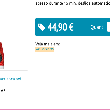
acesso durante 15 min, desliga automati
44,90 €
Quant.:
Veja mais em:
ACESSÓRIOS
crianca.net
RA?