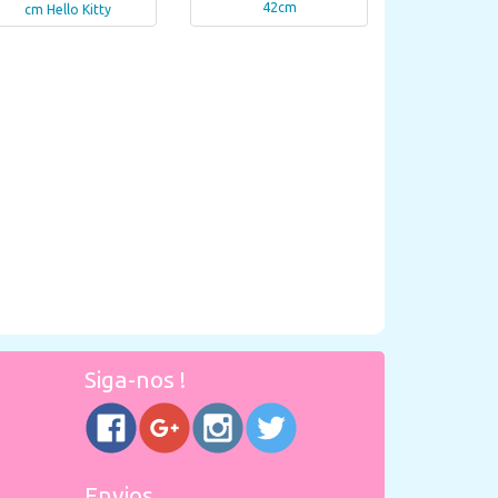
42cm
cm Hello Kitty
Siga-nos !
Envios