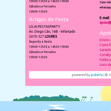
10h00-13h30 e 14h30-19h00
Caso não
Sábados e Feriados
whatsap
10h00-13h30
E-mail:
Artigos de Festa
apoio@
LOJA FESTASPARTY
Av. Diogo Cão, 16B - Infantado
Apoi
2670-327
LOURES
Envios
Segunda a Sexta
Como E
10h00-13h30 e 14h30-19h00
Garant
Sábados e Feriados
Condiç
10h00-13h30
Polític
Livro 
powered by
puber!a
| © 2