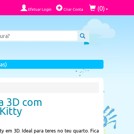
0
(
)
Efetuar Login
Criar Conta
as)
ra 3D com
Kitty
ty em 3D. Ideal para teres no teu quarto. Fica