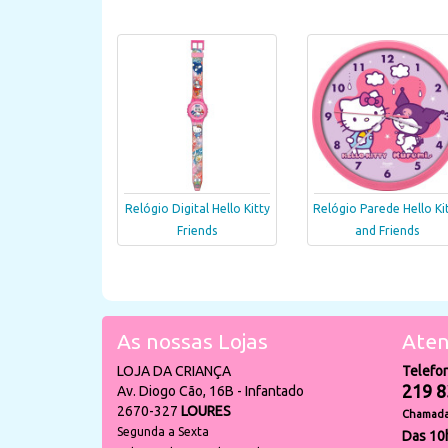
Relógio Digital Hello Kitty
Relógio Parede Hello Ki
Friends
and Friends
As nossas Lojas
Aten
LOJA DA CRIANÇA
Telefo
219 8
Av. Diogo Cão, 16B - Infantado
2670-327
LOURES
Chamada 
Segunda a Sexta
Das 10