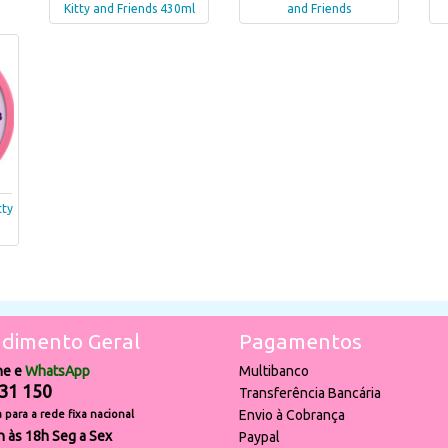
Kitty and Friends 430ml
and Friends
tty
dimento Geral
Pagamentos
ne e
WhatsApp
Multibanco
31 150
Transferência Bancária
Envio à Cobrança
para a rede fixa nacional
h às 18h Seg a Sex
Paypal