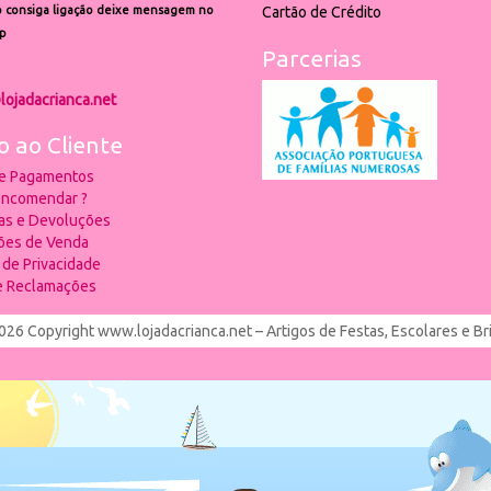
 consiga ligação deixe mensagem no
Cartão de Crédito
p
Parcerias
lojadacrianca.net
o ao Cliente
 e Pagamentos
ncomendar ?
ias e Devoluções
ões de Venda
a de Privacidade
de Reclamações
026 Copyright www.lojadacrianca.net – Artigos de Festas, Escolares e B