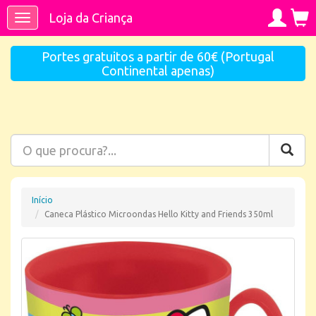
Loja da Criança
Toggle
navigation
Portes gratuitos a partir de 60€ (Portugal
Continental apenas)
Início
Caneca Plástico Microondas Hello Kitty and Friends 350ml