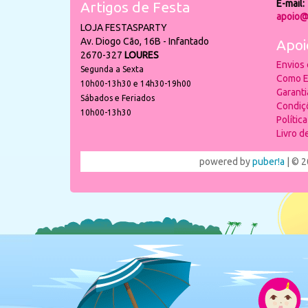
E-mail:
Artigos de Festa
apoio@
LOJA FESTASPARTY
Av. Diogo Cão, 16B - Infantado
Apoi
2670-327
LOURES
Envios
Segunda a Sexta
Como E
10h00-13h30 e 14h30-19h00
Garant
Sábados e Feriados
Condiç
10h00-13h30
Polític
Livro 
powered by
puber!a
| © 2