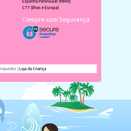
Espanha Peninsular (MRW)
CTT (Ilhas e Europa)
Compre com Segurança
rinquedos |
Loja da Criança