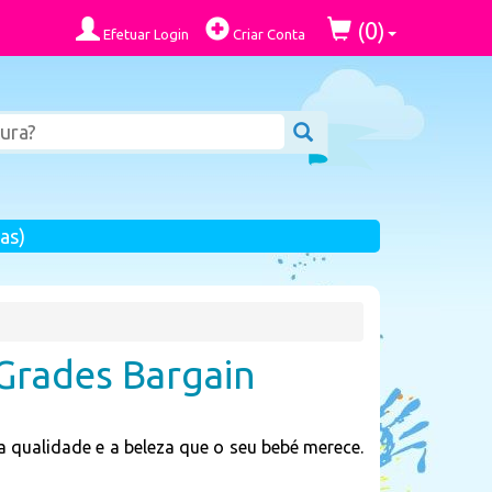
0
(
)
Efetuar Login
Criar Conta
as)
Grades Bargain
qualidade e a beleza que o seu bebé merece.