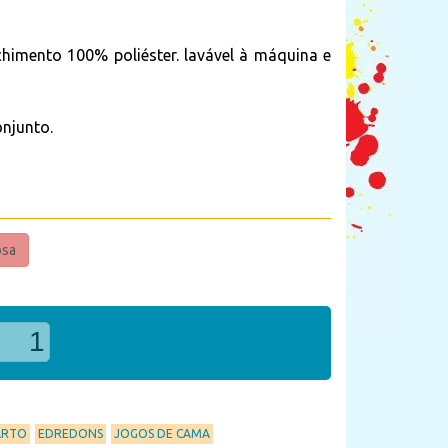
chimento
100%
poliéster.
lavável ​​à máquina
e
onjunto.
osa
ARTO
EDREDONS
JOGOS DE CAMA