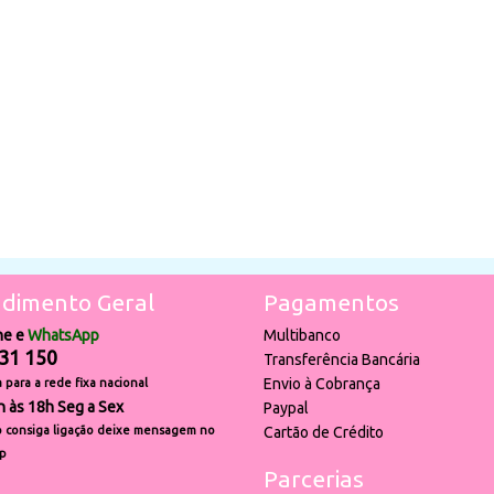
dimento Geral
Pagamentos
ne e
WhatsApp
Multibanco
31 150
Transferência Bancária
Envio à Cobrança
para a rede fixa nacional
h às 18h Seg a Sex
Paypal
 consiga ligação deixe mensagem no
Cartão de Crédito
p
Parcerias