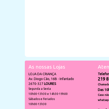
As nossas Lojas
Aten
LOJA DA CRIANÇA
Telefo
219 8
Av. Diogo Cão, 16B - Infantado
2670-327
LOURES
Chamada 
Segunda a Sexta
Das 10
10h00-13h30 e 14h30-19h00
Caso não
Sábados e Feriados
whatsap
10h00-13h30