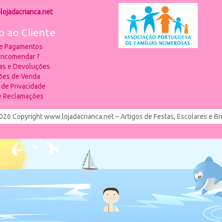
lojadacrianca.net
o ao Cliente
 e Pagamentos
ncomendar ?
ias e Devoluções
ões de Venda
a de Privacidade
de Reclamações
026 Copyright www.lojadacrianca.net – Artigos de Festas, Escolares e B