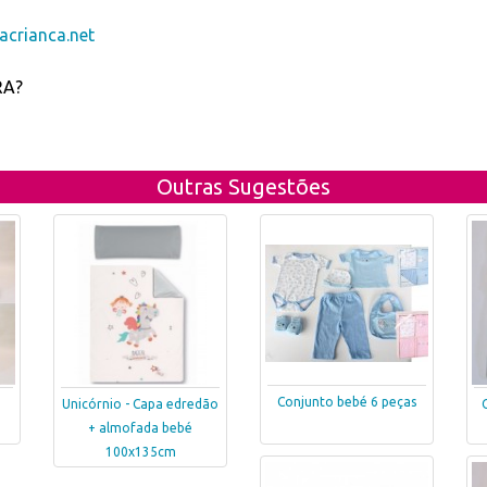
crianca.net
RA?
Outras Sugestões
Conjunto bebé 6 peças
Unicórnio - Capa edredão
+ almofada bebé
100x135cm