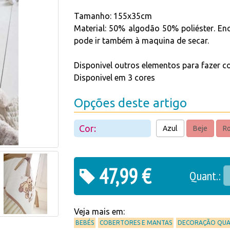
Tamanho:
155x35cm
Material:
50% algodão
50% poliéster
.
En
pode ir também à maquina de secar.
Disponivel outros elementos para fazer c
Disponivel em 3 cores
Opções deste artigo
Cor:
Azul
Beje
R
47,99 €
Quant.:
Veja mais em:
BEBÉS
COBERTORES E MANTAS
DECORAÇÃO QU