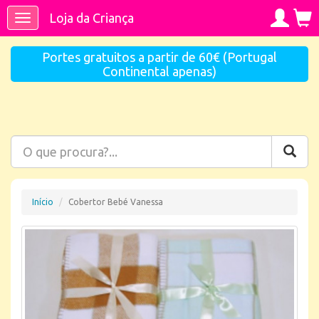
Loja da Criança
Toggle
navigation
Portes gratuitos a partir de 60€ (Portugal
Continental apenas)
Início
Cobertor Bebé Vanessa