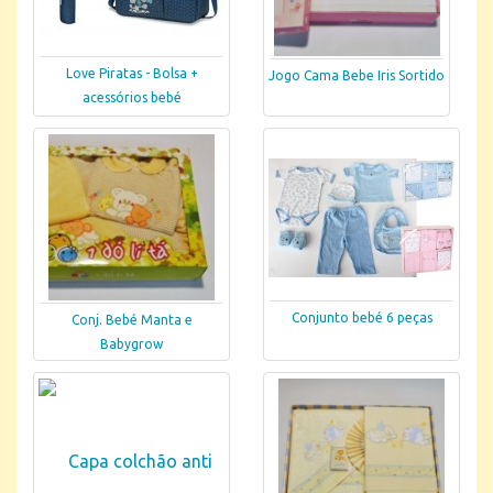
Love Piratas - Bolsa +
Jogo Cama Bebe Iris Sortido
acessórios bebé
Conjunto bebé 6 peças
Conj. Bebé Manta e
Babygrow