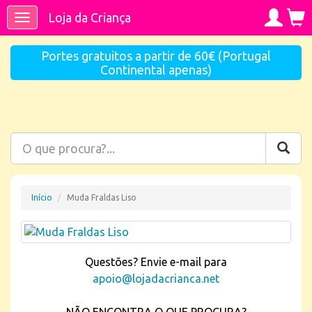
Loja da Criança
Toggle
navigation
Portes gratuitos a partir de 60€ (Portugal
Continental apenas)
Início
Muda Fraldas Liso
Questões? Envie e-mail para
apoio@lojadacrianca.net