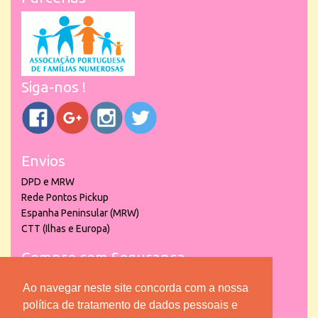
Siga-nos !
Envios
DPD e MRW
Rede Pontos Pickup
Espanha Peninsular (MRW)
CTT (Ilhas e Europa)
Compre com Segurança
Ao navegar neste site concorda com a nossa
política de tratamento de dados pessoais e