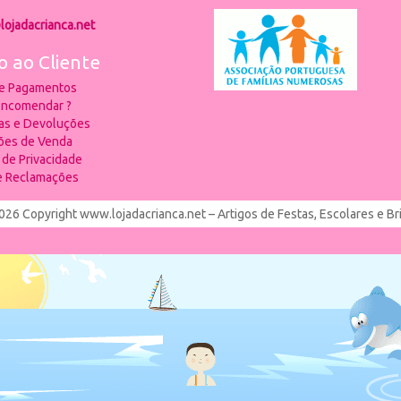
lojadacrianca.net
o ao Cliente
 e Pagamentos
ncomendar ?
ias e Devoluções
ões de Venda
a de Privacidade
de Reclamações
026 Copyright www.lojadacrianca.net – Artigos de Festas, Escolares e B