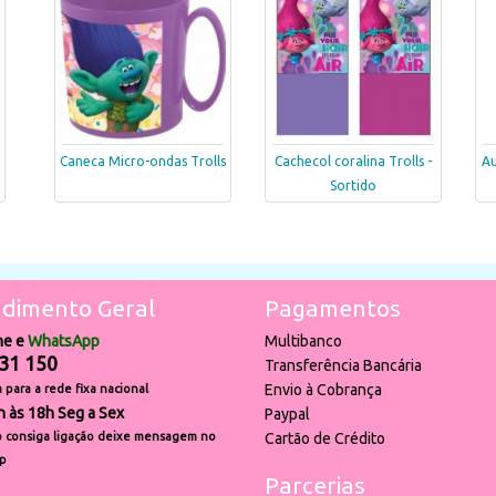
Caneca Micro-ondas Trolls
Cachecol coralina Trolls -
Au
Sortido
dimento Geral
Pagamentos
ne e
WhatsApp
Multibanco
31 150
Transferência Bancária
Envio à Cobrança
para a rede fixa nacional
h às 18h Seg a Sex
Paypal
 consiga ligação deixe mensagem no
Cartão de Crédito
p
Parcerias