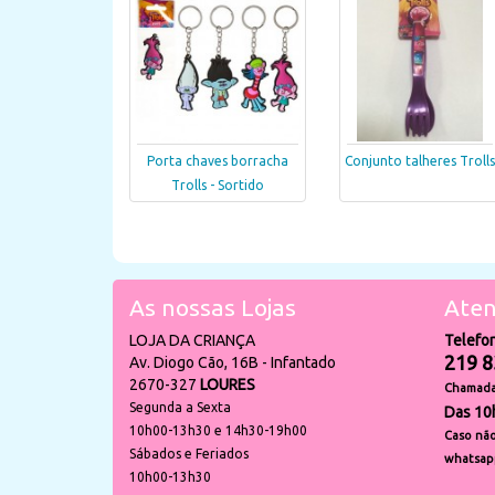
Porta chaves borracha
Conjunto talheres Trolls
Trolls - Sortido
As nossas Lojas
Aten
LOJA DA CRIANÇA
Telefo
219 8
Av. Diogo Cão, 16B - Infantado
2670-327
LOURES
Chamada 
Segunda a Sexta
Das 10
10h00-13h30 e 14h30-19h00
Caso não
Sábados e Feriados
whatsap
10h00-13h30