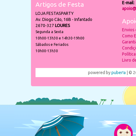
E-mail:
Artigos de Festa
apoio@
LOJA FESTASPARTY
Av. Diogo Cão, 16B - Infantado
Apoi
2670-327
LOURES
Envios
Segunda a Sexta
Como E
10h00-13h30 e 14h30-19h00
Garant
Sábados e Feriados
Condiç
10h00-13h30
Polític
Livro 
powered by
puber!a
| © 2