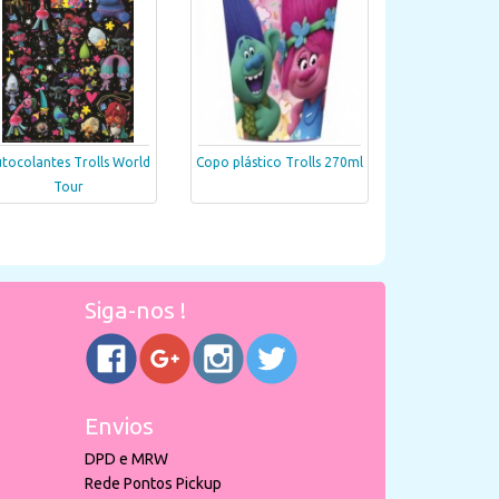
tocolantes Trolls World
Copo plástico Trolls 270ml
Tour
Siga-nos !
Envios
DPD e MRW
Rede Pontos Pickup