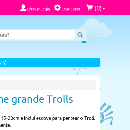
0
(
)
Efetuar Login
Criar Conta
as)
he grande Trolls
15-20cm e inclui escova para pentear o Troll.
ente.