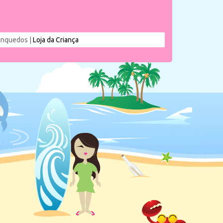
rinquedos |
Loja da Criança