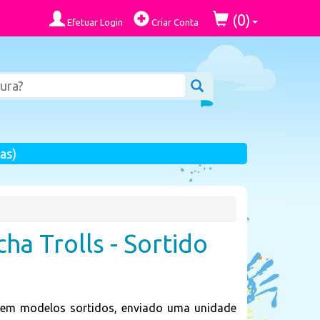
0
(
)
Efetuar Login
Criar Conta
as)
ha Trolls - Sortido
 em modelos sortidos, enviado uma unidade