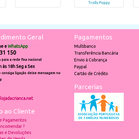
Trolls Poppy
dimento Geral
Pagamentos
ne e
WhatsApp
Multibanco
31 150
Transferência Bancária
Envio à Cobrança
para a rede fixa nacional
h às 18h Seg a Sex
Paypal
 consiga ligação deixe mensagem no
Cartão de Crédito
p
Parcerias
lojadacrianca.net
o ao Cliente
 e Pagamentos
ncomendar ?
ias e Devoluções
ões de Venda