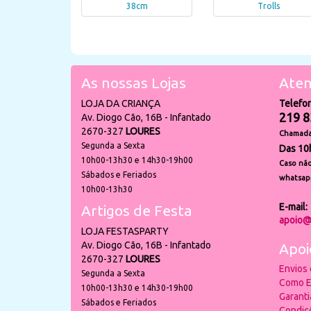
38cm
Trolls
As nossas Lojas
Aten
LOJA DA CRIANÇA
Telefo
219 8
Av. Diogo Cão, 16B - Infantado
2670-327
LOURES
Chamada 
Segunda a Sexta
Das 10
10h00-13h30 e 14h30-19h00
Caso não
Sábados e Feriados
whatsap
10h00-13h30
E-mail:
Artigos de Festa
apoio@
LOJA FESTASPARTY
Av. Diogo Cão, 16B - Infantado
Apoi
2670-327
LOURES
Envios
Segunda a Sexta
Como E
10h00-13h30 e 14h30-19h00
Garant
Sábados e Feriados
Condiç