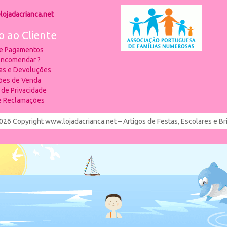
lojadacrianca.net
o ao Cliente
 e Pagamentos
ncomendar ?
ias e Devoluções
ões de Venda
a de Privacidade
de Reclamações
026 Copyright www.lojadacrianca.net – Artigos de Festas, Escolares e B