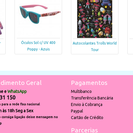
Óculos Sol c/ UV 400
r
Autocolantes Trolls World
Poppy - Azuis
Tour
dimento Geral
Pagamentos
ne e
WhatsApp
Multibanco
31 150
Transferência Bancária
Envio à Cobrança
para a rede fixa nacional
h às 18h Seg a Sex
Paypal
 consiga ligação deixe mensagem no
Cartão de Crédito
p
Parcerias