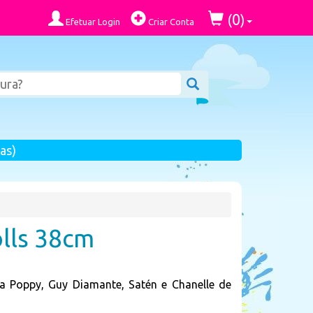
0
(
)
Efetuar Login
Criar Conta
as)
lls 38cm
a Poppy, Guy Diamante, Satén e Chanelle de