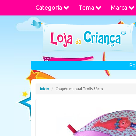
Categoria
Tema
Marca
Po
Início
Chapéu manual Trolls 38cm