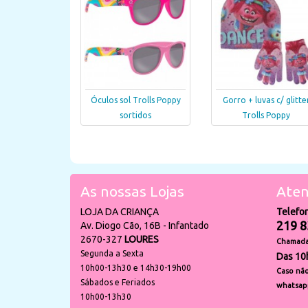
Óculos sol Trolls Poppy
Gorro + luvas c/ glitte
sortidos
Trolls Poppy
As nossas Lojas
Aten
LOJA DA CRIANÇA
Telefo
219 8
Av. Diogo Cão, 16B - Infantado
2670-327
LOURES
Chamada 
Segunda a Sexta
Das 10
10h00-13h30 e 14h30-19h00
Caso não
Sábados e Feriados
whatsap
10h00-13h30