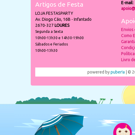
E-mail:
Artigos de Festa
apoio@
LOJA FESTASPARTY
Av. Diogo Cão, 16B - Infantado
Apoi
2670-327
LOURES
Envios
Segunda a Sexta
Como E
10h00-13h30 e 14h30-19h00
Garant
Sábados e Feriados
Condiç
10h00-13h30
Polític
Livro 
powered by
puber!a
| © 2