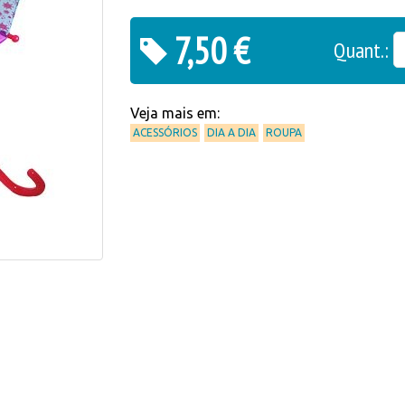
7,50 €
Quant.:
Veja mais em:
ACESSÓRIOS
DIA A DIA
ROUPA