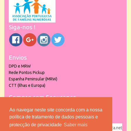
Siga-nos !
Envios
DPD e MRW
Rede Pontos Pickup
Espanha Peninsular (MRW)
CTT (Ilhas e Europa)
Compre com Segurança
Ao navegar neste site concorda com a nossa
política de tratamento de dados pessoais e
protecção de privacidade
Saber mais
powered by
puber!a
| © 2026 Copyright www.lojadacrianca.net