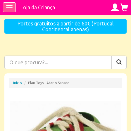
Loja da Criança
Toggle
navigation
Portes gratuitos a partir de 60€ (Portugal
Continental apenas)
Início
Plan Toys - Atar o Sapato