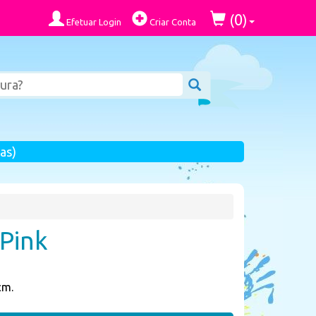
0
(
)
Efetuar Login
Criar Conta
as)
 Pink
cm.