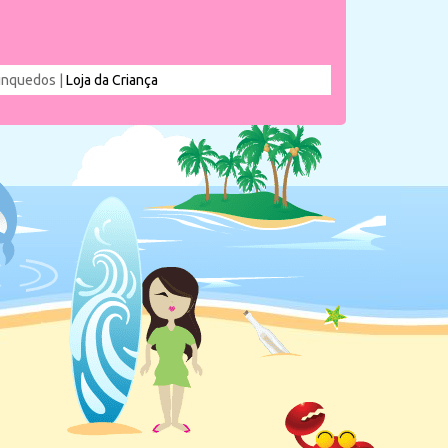
rinquedos |
Loja da Criança