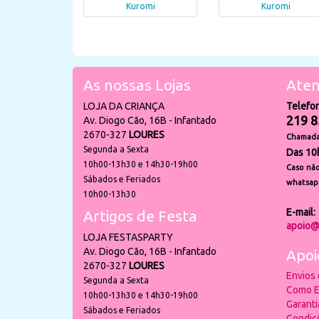
Kuromi
Kuromi
As nossas Lojas
Aten
LOJA DA CRIANÇA
Telefo
219 8
Av. Diogo Cão, 16B - Infantado
2670-327
LOURES
Chamada 
Segunda a Sexta
Das 10
10h00-13h30 e 14h30-19h00
Caso não
Sábados e Feriados
whatsap
10h00-13h30
E-mail:
Artigos de Festa
apoio@
LOJA FESTASPARTY
Av. Diogo Cão, 16B - Infantado
Apoi
2670-327
LOURES
Envios
Segunda a Sexta
Como E
10h00-13h30 e 14h30-19h00
Garant
Sábados e Feriados
Condiç