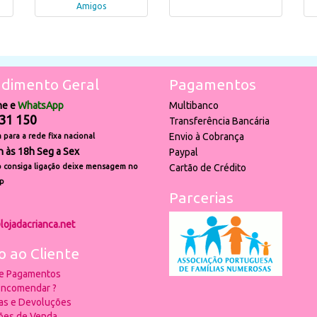
Amigos
dimento Geral
Pagamentos
ne e
WhatsApp
Multibanco
31 150
Transferência Bancária
Envio à Cobrança
para a rede fixa nacional
h às 18h Seg a Sex
Paypal
 consiga ligação deixe mensagem no
Cartão de Crédito
p
Parcerias
lojadacrianca.net
o ao Cliente
 e Pagamentos
ncomendar ?
ias e Devoluções
ões de Venda