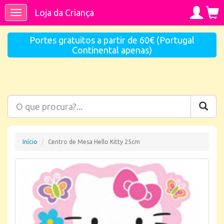
Loja da Criança
Toggle
navigation
Portes gratuitos a partir de 60€ (Portugal
Continental apenas)
Início
Centro de Mesa Hello Kitty 25cm