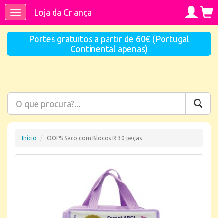
Loja da Criança
Toggle
navigation
Portes gratuitos a partir de 60€ (Portugal
Continental apenas)
Início
OOPS Saco com Blocos R 30 peças