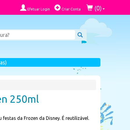
0
(
)
Efetuar Login
Criar Conta
as)
en 250ml
 festas da Frozen da Disney. É reutilizável.