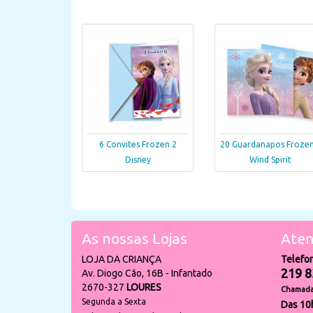
6 Convites Frozen 2
20 Guardanapos Frozen
Disney
Wind Spirit
As nossas Lojas
Aten
LOJA DA CRIANÇA
Telefo
219 8
Av. Diogo Cão, 16B - Infantado
2670-327
LOURES
Chamada 
Segunda a Sexta
Das 10