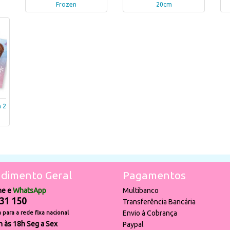
Frozen
20cm
 2
dimento Geral
Pagamentos
ne e
WhatsApp
Multibanco
31 150
Transferência Bancária
Envio à Cobrança
para a rede fixa nacional
h às 18h Seg a Sex
Paypal