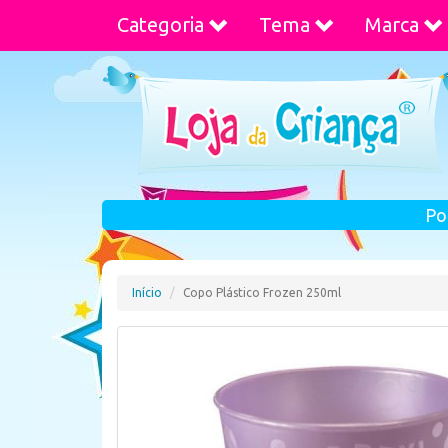
Categoria
Tema
Marca
Po
Início
Copo Plástico Frozen 250ml