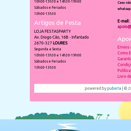
10h00-13h30 e 14h30-19h00
Caso não
Sábados e Feriados
whatsap
10h00-13h30
E-mail:
Artigos de Festa
apoio@
LOJA FESTASPARTY
Av. Diogo Cão, 16B - Infantado
Apoi
2670-327
LOURES
Envios
Segunda a Sexta
Como E
10h00-13h30 e 14h30-19h00
Garant
Sábados e Feriados
Condiç
10h00-13h30
Polític
Livro 
powered by
puber!a
| © 2