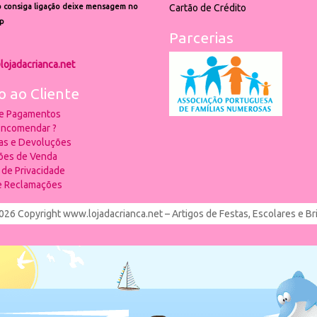
 consiga ligação deixe mensagem no
Cartão de Crédito
p
Parcerias
lojadacrianca.net
o ao Cliente
 e Pagamentos
ncomendar ?
ias e Devoluções
ões de Venda
a de Privacidade
de Reclamações
026 Copyright www.lojadacrianca.net – Artigos de Festas, Escolares e B