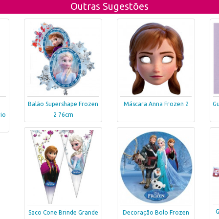
Outras Sugestões
Balão Supershape Frozen
Máscara Anna Frozen 2
Gu
rio
2 76cm
G
Saco Cone Brinde Grande
Decoração Bolo Frozen