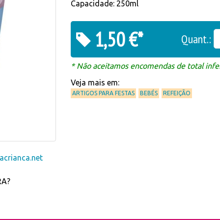
Capacidade: 250ml
1,50 €*
Quant.:
* Não aceitamos encomendas de total infer
Veja mais em:
ARTIGOS PARA FESTAS
BEBÉS
REFEIÇÃO
crianca.net
RA?