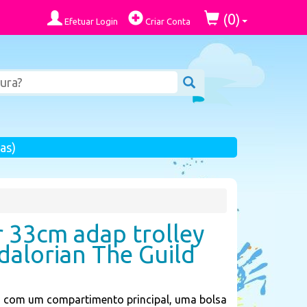
0
(
)
Efetuar Login
Criar Conta
as)
r 33cm adap trolley
alorian The Guild
s, com um compartimento principal, uma bolsa