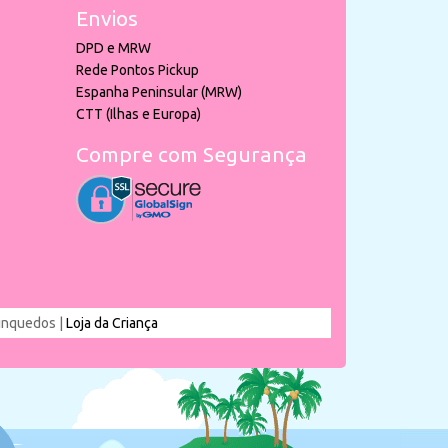
Envios
DPD e MRW
Rede Pontos Pickup
Espanha Peninsular (MRW)
CTT (Ilhas e Europa)
Compre com Segurança
rinquedos |
Loja da Criança