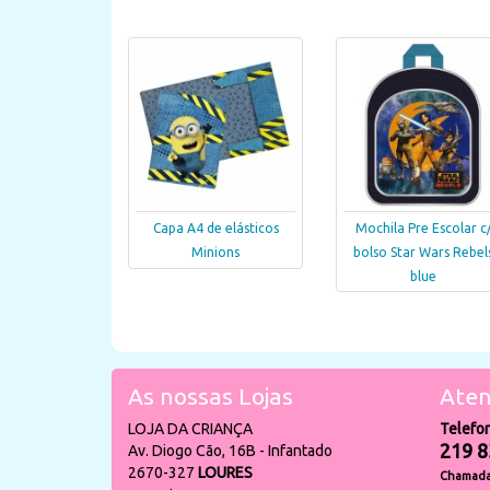
Capa A4 de elásticos
Mochila Pre Escolar c
Minions
bolso Star Wars Rebel
blue
As nossas Lojas
Aten
LOJA DA CRIANÇA
Telefo
219 8
Av. Diogo Cão, 16B - Infantado
2670-327
LOURES
Chamada 