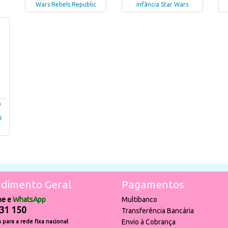
Wars Rebels Republic
infância Star Wars
/
s
dimento Geral
Pagamentos
ne e
WhatsApp
Multibanco
31 150
Transferência Bancária
Envio à Cobrança
para a rede fixa nacional