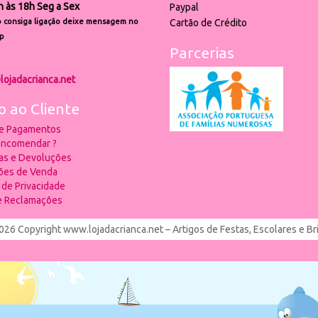
h às 18h Seg a Sex
Paypal
 consiga ligação deixe mensagem no
Cartão de Crédito
p
Parcerias
lojadacrianca.net
o ao Cliente
 e Pagamentos
ncomendar ?
ias e Devoluções
ões de Venda
a de Privacidade
de Reclamações
026 Copyright www.lojadacrianca.net – Artigos de Festas, Escolares e B