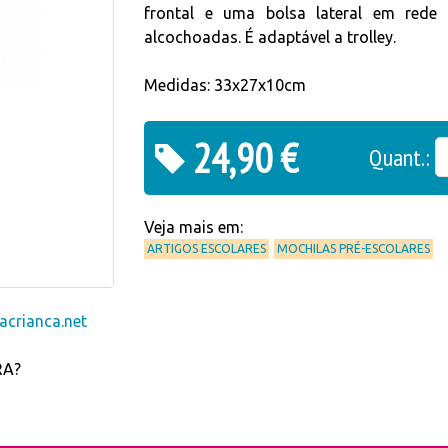
frontal e uma bolsa lateral em rede
alcochoadas. É adaptável a trolley.
Medidas: 33x27x10cm
24,90 €
Quant.:
Veja mais em:
ARTIGOS ESCOLARES
MOCHILAS PRÉ-ESCOLARES
crianca.net
RA?