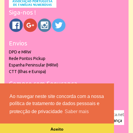
Siga-nos !
Envios
DPD e MRW
Rede Pontos Pickup
Espanha Peninsular (MRW)
CTT (Ilhas e Europa)
Compre com Segurança
Ao navegar neste site concorda com a nossa
política de tratamento de dados pessoais e
protecção de privacidade
Saber mais
powered by
puber!a
| © 2026 Copyright www.lojadacrianca.net
– Artigos de Festas, Escolares e Brinquedos |
Loja da Criança
Aceito