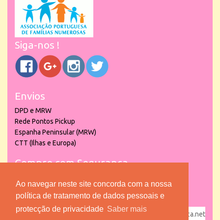
Siga-nos !
Envios
DPD e MRW
Rede Pontos Pickup
Espanha Peninsular (MRW)
CTT (Ilhas e Europa)
Compre com Segurança
Ao navegar neste site concorda com a nossa
política de tratamento de dados pessoais e
protecção de privacidade
Saber mais
powered by
puber!a
| © 2026 Copyright www.lojadacrianca.net