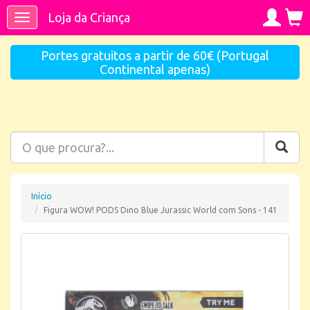
Loja da Criança
Toggle
navigation
Portes gratuitos a partir de 60€ (Portugal
Continental apenas)
Início
Figura WOW! PODS Dino Blue Jurassic World com Sons - 141