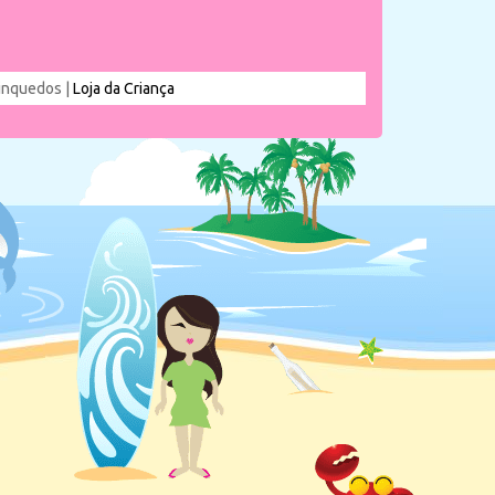
rinquedos |
Loja da Criança