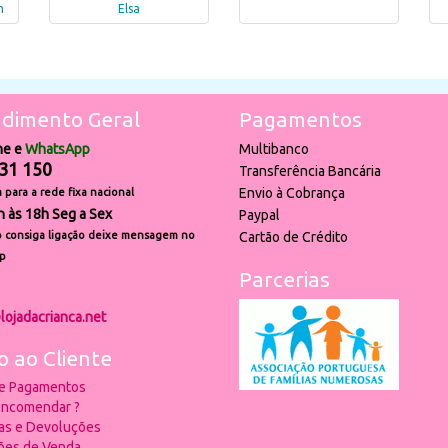
m
Elsa
dimento Geral
Pagamentos
ne e
WhatsApp
Multibanco
31 150
Transferência Bancária
Envio à Cobrança
para a rede fixa nacional
h às 18h Seg a Sex
Paypal
 consiga ligação deixe mensagem no
Cartão de Crédito
p
Parcerias
lojadacrianca.net
o ao Cliente
 e Pagamentos
ncomendar ?
ias e Devoluções
ões de Venda