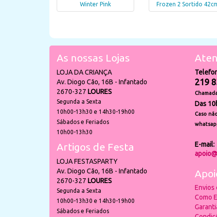
Winter Pink
Frozen 2 Sortido 42c
As nossas Lojas
Aten
LOJA DA CRIANÇA
Telefo
219 8
Av. Diogo Cão, 16B - Infantado
2670-327
LOURES
Chamada 
Segunda a Sexta
Das 10
10h00-13h30 e 14h30-19h00
Caso não
Sábados e Feriados
whatsap
10h00-13h30
E-mail:
Artigos de Festa
apoio@
LOJA FESTASPARTY
Av. Diogo Cão, 16B - Infantado
Apoi
2670-327
LOURES
Envios
Segunda a Sexta
Como E
10h00-13h30 e 14h30-19h00
Garant
Sábados e Feriados
Condiç