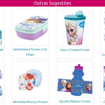
Outras Sugestões
Sanduicheira Frozen 2 Ice
laf
Copo c/ tampa Frozen
Magic
F
Garrafa Plástico Frozen
l
Almofada Pescoço Frozen
C