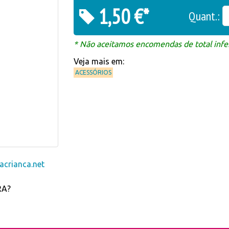
1,50 €*
Quant.:
* Não aceitamos encomendas de total infer
Veja mais em:
ACESSÓRIOS
crianca.net
RA?