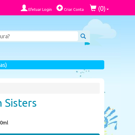
0
(
)
Efetuar Login
Criar Conta
as)
 Sisters
60ml