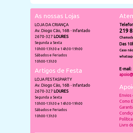
As nossas Lojas
Aten
LOJA DA CRIANÇA
Telefo
219 8
Av. Diogo Cão, 16B - Infantado
2670-327
LOURES
Chamada 
Segunda a Sexta
Das 10
10h00-13h30 e 14h30-19h00
Caso não
Sábados e Feriados
whatsap
10h00-13h30
E-mail:
Artigos de Festa
apoio@
LOJA FESTASPARTY
Av. Diogo Cão, 16B - Infantado
Apoi
2670-327
LOURES
Envios
Segunda a Sexta
Como E
10h00-13h30 e 14h30-19h00
Garant
Sábados e Feriados
Condiç
10h00-13h30
Polític
Livro 