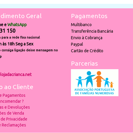
dimento Geral
Pagamentos
ne e
WhatsApp
Multibanco
31 150
Transferência Bancária
Envio à Cobrança
para a rede fixa nacional
h às 18h Seg a Sex
Paypal
 consiga ligação deixe mensagem no
Cartão de Crédito
p
Parcerias
lojadacrianca.net
o ao Cliente
 e Pagamentos
ncomendar ?
ias e Devoluções
ões de Venda
a de Privacidade
de Reclamações