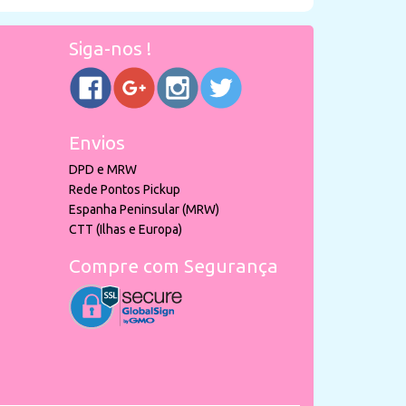
Siga-nos !
Envios
DPD e MRW
Rede Pontos Pickup
Espanha Peninsular (MRW)
CTT (Ilhas e Europa)
Compre com Segurança