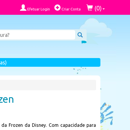
0
(
)
Efetuar Login
Criar Conta
as)
zen
 da Frozen da Disney. Com capacidade para