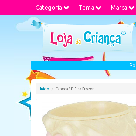
Categoria
Tema
Marca
Po
Início
Caneca 3D Elsa Frozen