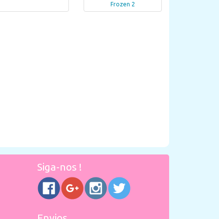
Frozen 2
Siga-nos !
Envios