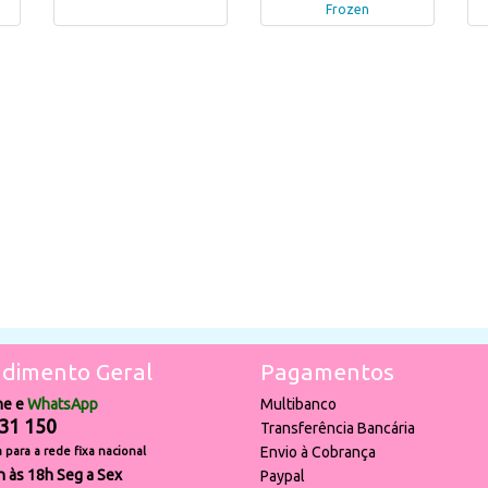
Frozen
dimento Geral
Pagamentos
ne e
WhatsApp
Multibanco
31 150
Transferência Bancária
Envio à Cobrança
para a rede fixa nacional
h às 18h Seg a Sex
Paypal