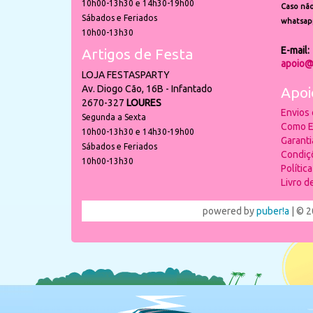
10h00-13h30 e 14h30-19h00
Caso não
Sábados e Feriados
whatsap
10h00-13h30
E-mail:
Artigos de Festa
apoio@
LOJA FESTASPARTY
Av. Diogo Cão, 16B - Infantado
Apoi
2670-327
LOURES
Envios
Segunda a Sexta
Como E
10h00-13h30 e 14h30-19h00
Garant
Sábados e Feriados
Condiç
10h00-13h30
Polític
Livro 
powered by
puber!a
| © 2