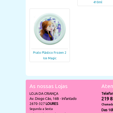
410ml
Prato Plástico Frozen 2
Ice Magic
As nossas Lojas
Aten
LOJA DA CRIANÇA
Telefo
219 8
Av. Diogo Cão, 16B - Infantado
2670-327
LOURES
Chamada 
Segunda a Sexta
Das 10