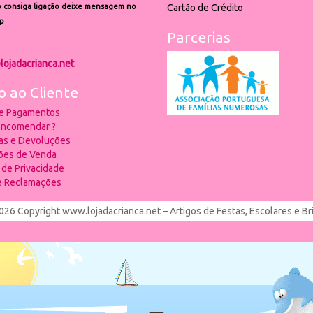
 consiga ligação deixe mensagem no
Cartão de Crédito
p
Parcerias
lojadacrianca.net
o ao Cliente
 e Pagamentos
ncomendar ?
ias e Devoluções
ões de Venda
a de Privacidade
de Reclamações
026 Copyright www.lojadacrianca.net – Artigos de Festas, Escolares e B