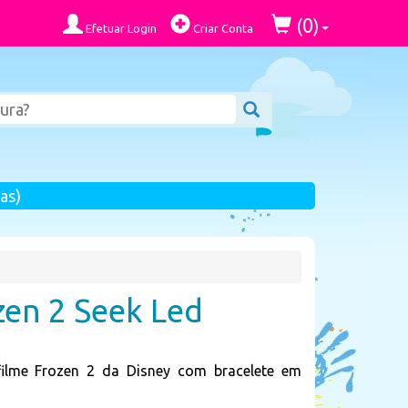
0
(
)
Efetuar Login
Criar Conta
as)
zen 2 Seek Led
 filme Frozen 2 da Disney com bracelete em