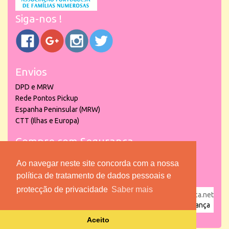
Siga-nos !
Envios
DPD e MRW
Rede Pontos Pickup
Espanha Peninsular (MRW)
CTT (Ilhas e Europa)
Compre com Segurança
Ao navegar neste site concorda com a nossa
política de tratamento de dados pessoais e
protecção de privacidade
Saber mais
powered by
puber!a
| © 2026 Copyright www.lojadacrianca.net
– Artigos de Festas, Escolares e Brinquedos |
Loja da Criança
Aceito