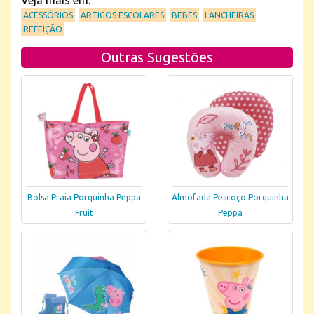
Veja mais em:
ACESSÓRIOS
ARTIGOS ESCOLARES
BEBÉS
LANCHEIRAS
REFEIÇÃO
Outras Sugestões
Bolsa Praia Porquinha Peppa
Almofada Pescoço Porquinha
Fruit
Peppa