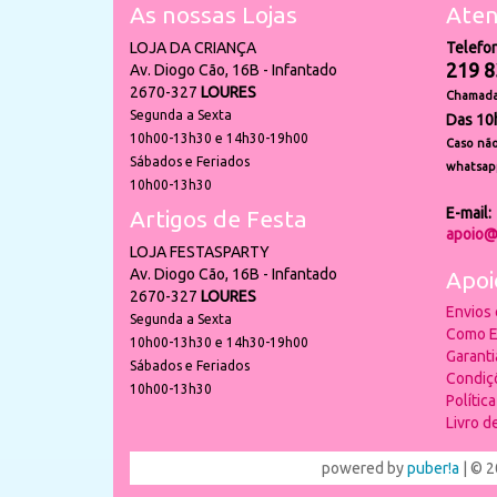
As nossas Lojas
Aten
LOJA DA CRIANÇA
Telefo
219 8
Av. Diogo Cão, 16B - Infantado
2670-327
LOURES
Chamada 
Segunda a Sexta
Das 10
10h00-13h30 e 14h30-19h00
Caso não
Sábados e Feriados
whatsap
10h00-13h30
E-mail:
Artigos de Festa
apoio@
LOJA FESTASPARTY
Av. Diogo Cão, 16B - Infantado
Apoi
2670-327
LOURES
Envios
Segunda a Sexta
Como E
10h00-13h30 e 14h30-19h00
Garant
Sábados e Feriados
Condiç
10h00-13h30
Polític
Livro 
powered by
puber!a
| © 2