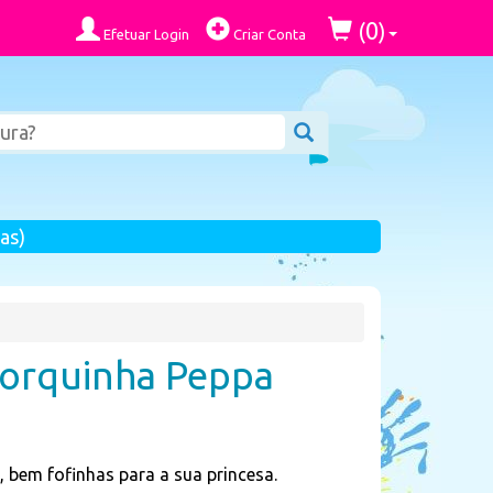
0
(
)
Efetuar Login
Criar Conta
as)
Porquinha Peppa
 bem fofinhas para a sua princesa.