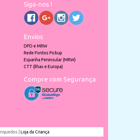
Siga-nos !
Envios
DPD e MRW
Rede Pontos Pickup
Espanha Peninsular (MRW)
CTT (Ilhas e Europa)
Compre com Segurança
rinquedos |
Loja da Criança