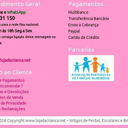
dimento Geral
Pagamentos
ne e
WhatsApp
Multibanco
31 150
Transferência Bancária
Envio à Cobrança
para a rede fixa nacional
h às 18h Seg a Sex
Paypal
 consiga ligação deixe mensagem no
Cartão de Crédito
p
Parcerias
lojadacrianca.net
o ao Cliente
 e Pagamentos
ncomendar ?
ias e Devoluções
ões de Venda
a de Privacidade
de Reclamações
026 Copyright www.lojadacrianca.net – Artigos de Festas, Escolares e B