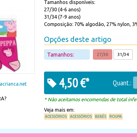
Tamanhos disponíveis:
27/30 (4-6 anos)
31/34 (7-9 anos)
Composição: 70% algodão, 27% nylon, 3%
Opções deste artigo
Tamanhos:
27/30
31/34
4,50 €*
Quant.:
crianca.net
RA?
* Não aceitamos encomendas de total infer
Veja mais em:
ACESSÓRIOS
ACESSÓRIOS
BEBÉS
ROUPA