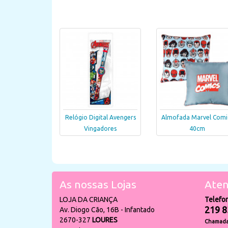
Relógio Digital Avengers
Almofada Marvel Comi
Vingadores
40cm
As nossas Lojas
Aten
LOJA DA CRIANÇA
Telefo
219 8
Av. Diogo Cão, 16B - Infantado
2670-327
LOURES
Chamada 