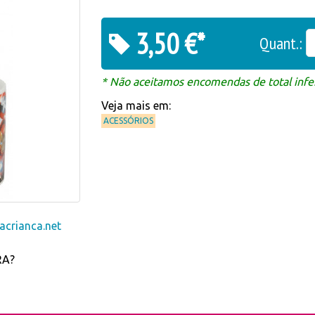
3,50 €*
Quant.:
* Não aceitamos encomendas de total infer
Veja mais em:
ACESSÓRIOS
crianca.net
RA?