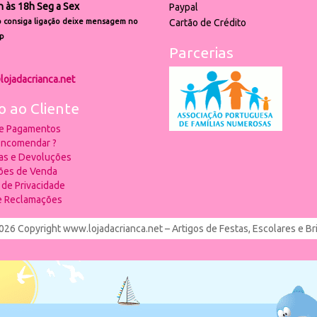
h às 18h Seg a Sex
Paypal
 consiga ligação deixe mensagem no
Cartão de Crédito
p
Parcerias
lojadacrianca.net
o ao Cliente
 e Pagamentos
ncomendar ?
ias e Devoluções
ões de Venda
a de Privacidade
de Reclamações
026 Copyright www.lojadacrianca.net – Artigos de Festas, Escolares e B