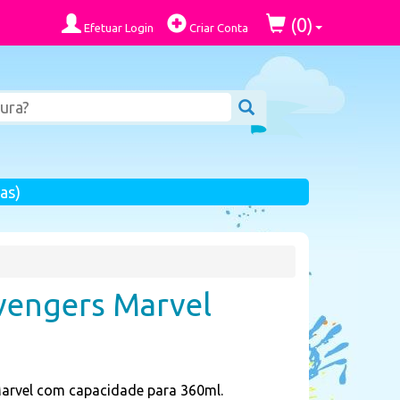
0
(
)
Efetuar Login
Criar Conta
as)
vengers Marvel
arvel com capacidade para 360ml.