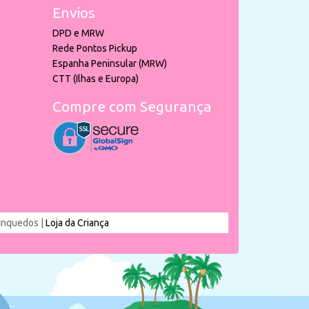
Envios
DPD e MRW
Rede Pontos Pickup
Espanha Peninsular (MRW)
CTT (Ilhas e Europa)
Compre com Segurança
rinquedos |
Loja da Criança