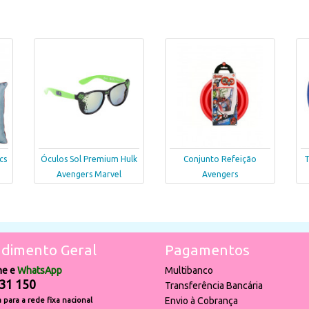
cs
Óculos Sol Premium Hulk
Conjunto Refeição
T
Avengers Marvel
Avengers
dimento Geral
Pagamentos
ne e
WhatsApp
Multibanco
31 150
Transferência Bancária
Envio à Cobrança
para a rede fixa nacional