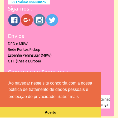
Siga-nos !
Envios
DPD e MRW
Rede Pontos Pickup
Espanha Peninsular (MRW)
CTT (Ilhas e Europa)
Compre com Segurança
Ao navegar neste site concorda com a nossa
política de tratamento de dados pessoais e
protecção de privacidade
Saber mais
powered by
puber!a
| © 2026 Copyright www.lojadacrianca.net
– Artigos de Festas, Escolares e Brinquedos |
Loja da Criança
Aceito