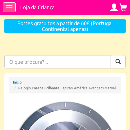
Loja da Criança
Toggle
navigation
Portes gratuitos a partir de 60€ (Portugal
Continental apenas)
Início
Relógio Parede Brilhante Capitão América Avengers Marvel