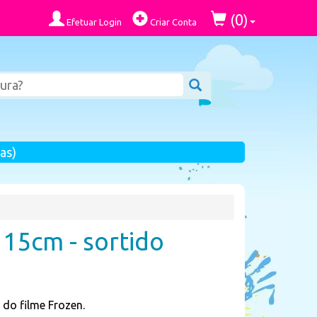
0
(
)
Efetuar Login
Criar Conta
as)
 15cm - sortido
do filme Frozen.