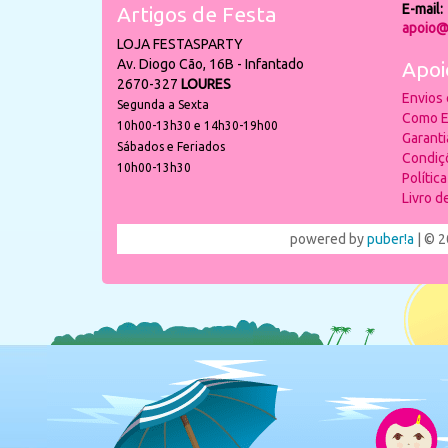
E-mail:
Artigos de Festa
apoio@
LOJA FESTASPARTY
Av. Diogo Cão, 16B - Infantado
Apoi
2670-327
LOURES
Envios
Segunda a Sexta
Como E
10h00-13h30 e 14h30-19h00
Garant
Sábados e Feriados
Condiç
10h00-13h30
Polític
Livro 
powered by
puber!a
| © 2