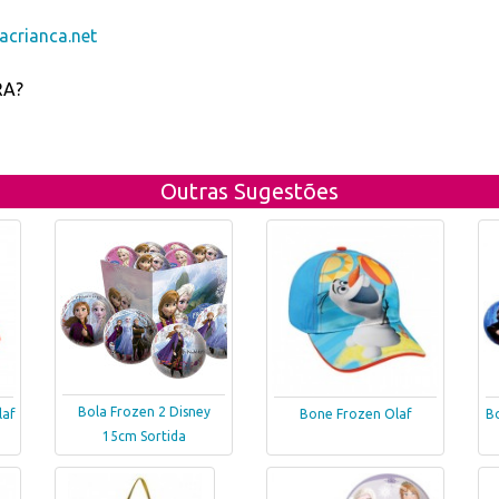
crianca.net
RA?
Outras Sugestões
Bola Frozen 2 Disney
laf
Bone Frozen Olaf
B
15cm Sortida