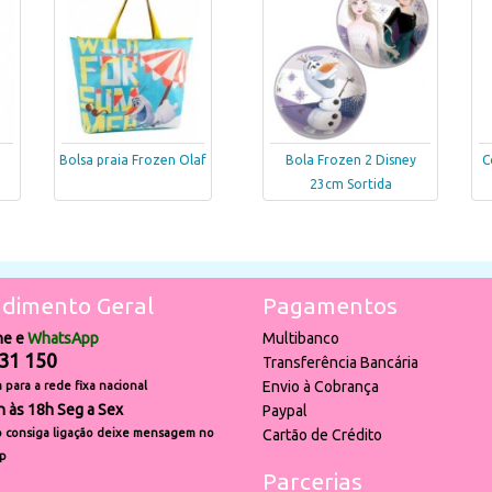
a
Bolsa praia Frozen Olaf
Bola Frozen 2 Disney
C
23cm Sortida
dimento Geral
Pagamentos
ne e
WhatsApp
Multibanco
31 150
Transferência Bancária
Envio à Cobrança
para a rede fixa nacional
h às 18h Seg a Sex
Paypal
 consiga ligação deixe mensagem no
Cartão de Crédito
p
Parcerias