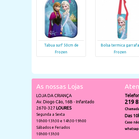
Tabua surf 50cm de
Bolsa termica garraf
Frozen
Frozen
As nossas Lojas
Aten
LOJA DA CRIANÇA
Telefo
219 8
Av. Diogo Cão, 16B - Infantado
2670-327
LOURES
Chamada 
Segunda a Sexta
Das 10
10h00-13h30 e 14h30-19h00
Caso não
Sábados e Feriados
whatsap
10h00-13h30