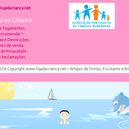
lojadacrianca.net
o ao Cliente
 e Pagamentos
ncomendar ?
ias e Devoluções
ões de Venda
a de Privacidade
de Reclamações
026 Copyright www.lojadacrianca.net – Artigos de Festas, Escolares e B