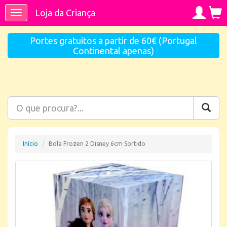
Loja da Criança
Toggle
navigation
Portes gratuitos a partir de 60€ (Portugal
Continental apenas)
Início
Bola Frozen 2 Disney 6cm Sortido