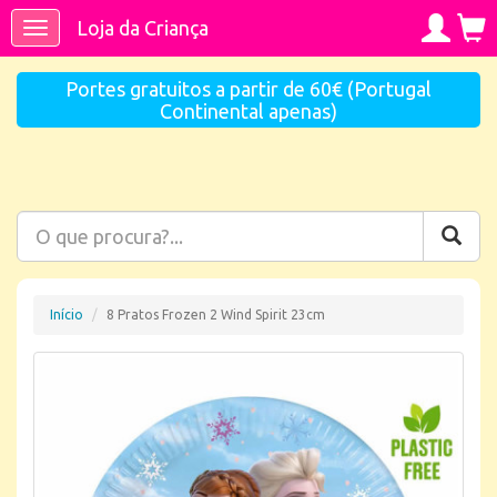
Loja da Criança
Toggle
navigation
Portes gratuitos a partir de 60€ (Portugal
Continental apenas)
Início
8 Pratos Frozen 2 Wind Spirit 23cm