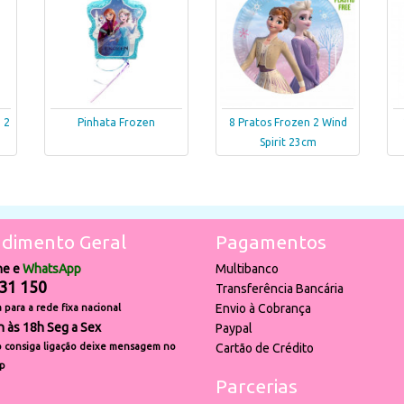
 2
Pinhata Frozen
8 Pratos Frozen 2 Wind
Spirit 23cm
dimento Geral
Pagamentos
ne e
WhatsApp
Multibanco
31 150
Transferência Bancária
Envio à Cobrança
para a rede fixa nacional
h às 18h Seg a Sex
Paypal
 consiga ligação deixe mensagem no
Cartão de Crédito
p
Parcerias