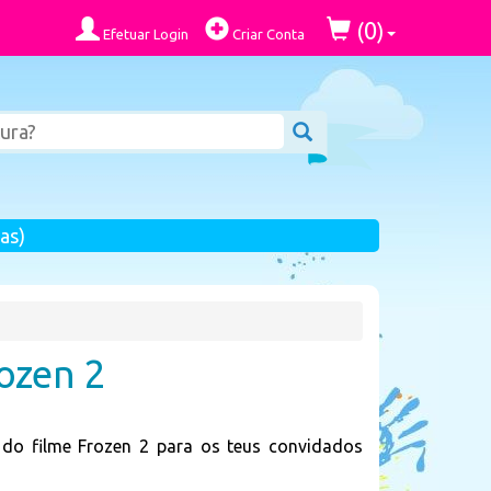
0
(
)
Efetuar Login
Criar Conta
as)
ozen 2
 do filme Frozen 2 para os teus convidados