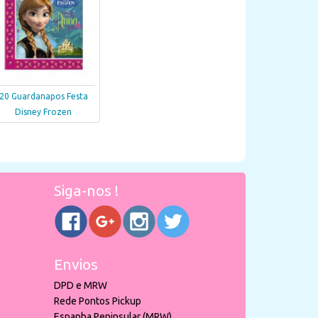
20 Guardanapos Festa
Disney Frozen
Siga-nos !
Envios
DPD e MRW
Rede Pontos Pickup
Espanha Peninsular (MRW)