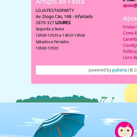
Artigos de Festa
apoio@
LOJA FESTASPARTY
Av. Diogo Cão, 16B - Infantado
Apoi
2670-327
LOURES
Envios
Segunda a Sexta
Como E
10h00-13h30 e 14h30-19h00
Garant
Sábados e Feriados
Condiç
10h00-13h30
Polític
Livro 
powered by
puber!a
| © 2