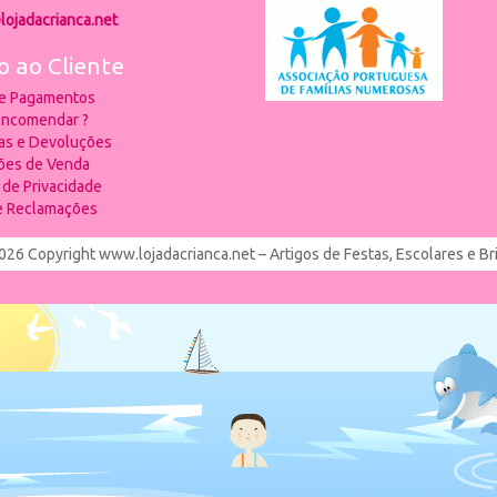
lojadacrianca.net
o ao Cliente
 e Pagamentos
ncomendar ?
ias e Devoluções
ões de Venda
a de Privacidade
de Reclamações
026 Copyright www.lojadacrianca.net – Artigos de Festas, Escolares e B