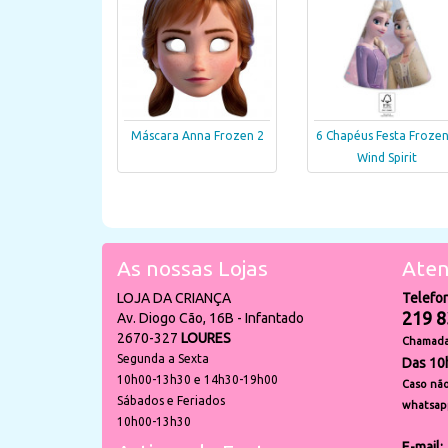
Máscara Anna Frozen 2
6 Chapéus Festa Frozen
Wind Spirit
As nossas Lojas
Aten
LOJA DA CRIANÇA
Telefo
219 8
Av. Diogo Cão, 16B - Infantado
2670-327
LOURES
Chamada 
Segunda a Sexta
Das 10
10h00-13h30 e 14h30-19h00
Caso não
Sábados e Feriados
whatsap
10h00-13h30
E-mail: