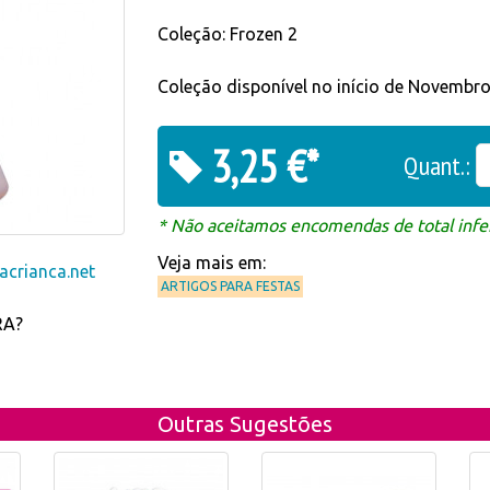
Coleção: Frozen 2
Coleção disponível no início de Novembro
3,25 €*
Quant.:
* Não aceitamos encomendas de total infer
Veja mais em:
crianca.net
ARTIGOS PARA FESTAS
RA?
Outras Sugestões