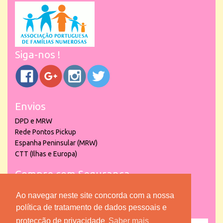
Siga-nos !
Envios
DPD e MRW
Rede Pontos Pickup
Espanha Peninsular (MRW)
CTT (Ilhas e Europa)
Compre com Segurança
Ao navegar neste site concorda com a nossa
política de tratamento de dados pessoais e
protecção de privacidade
Saber mais