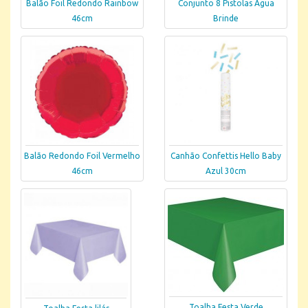
Balão Foil Redondo Rainbow
Conjunto 8 Pistolas Água
46cm
Brinde
Balão Redondo Foil Vermelho
Canhão Confettis Hello Baby
46cm
Azul 30cm
Toalha Festa Verde