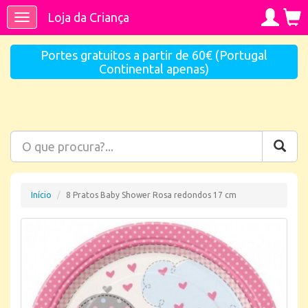
Loja da Criança
Toggle
navigation
Portes gratuitos a partir de 60€ (Portugal
Continental apenas)
Início
8 Pratos Baby Shower Rosa redondos 17 cm