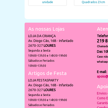
unidade
Quadrados 23cm
As nossas Lojas
Aten
LOJA DA CRIANÇA
Telefo
219 8
Av. Diogo Cão, 16B - Infantado
2670-327
LOURES
Chamada 
Segunda a Sexta
Das 10
10h00-13h30 e 14h30-19h00
Caso não
Sábados e Feriados
whatsap
10h00-13h30
E-mail:
Artigos de Festa
apoio@
LOJA FESTASPARTY
Av. Diogo Cão, 16B - Infantado
Apoi
2670-327
LOURES
Envios
Segunda a Sexta
Como E
10h00-13h30 e 14h30-19h00
Garant
Sábados e Feriados
Condiç