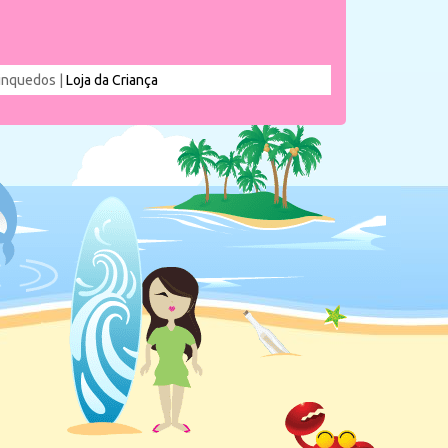
rinquedos |
Loja da Criança