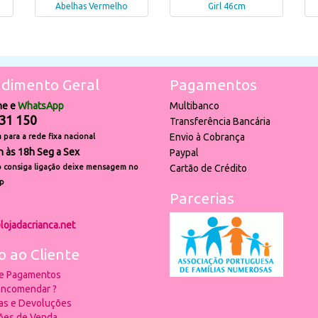
Abelhas Vermelho
Girl 46cm
dimento Geral
Pagamentos
ne e
WhatsApp
Multibanco
31 150
Transferência Bancária
Envio à Cobrança
para a rede fixa nacional
h às 18h Seg a Sex
Paypal
 consiga ligação deixe mensagem no
Cartão de Crédito
p
Parcerias
lojadacrianca.net
o ao Cliente
 e Pagamentos
ncomendar ?
ias e Devoluções
ões de Venda