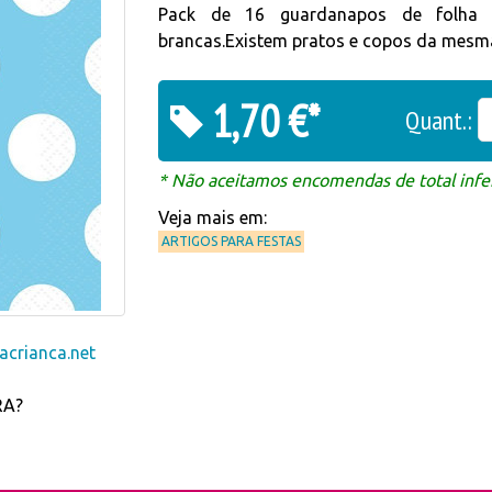
Pack de 16 guardanapos de folha 
brancas.Existem pratos e copos da mesm
1,70 €*
Quant.:
* Não aceitamos encomendas de total infer
Veja mais em:
ARTIGOS PARA FESTAS
crianca.net
RA?