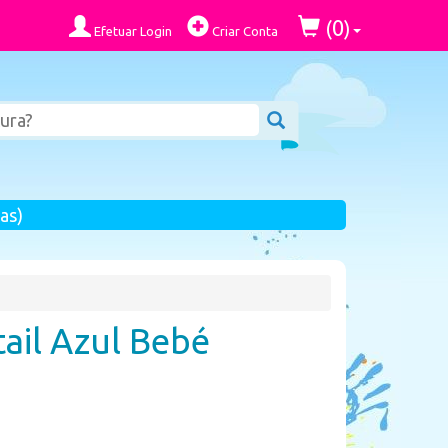
0
(
)
Efetuar Login
Criar Conta
as)
ail Azul Bebé