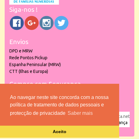
Siga-nos !
Envios
DPD e MRW
Rede Pontos Pickup
Espanha Peninsular (MRW)
CTT (Ilhas e Europa)
Compre com Segurança
Ao navegar neste site concorda com a nossa
política de tratamento de dados pessoais e
protecção de privacidade
Saber mais
powered by
puber!a
| © 2026 Copyright www.lojadacrianca.net
– Artigos de Festas, Escolares e Brinquedos |
Loja da Criança
Aceito