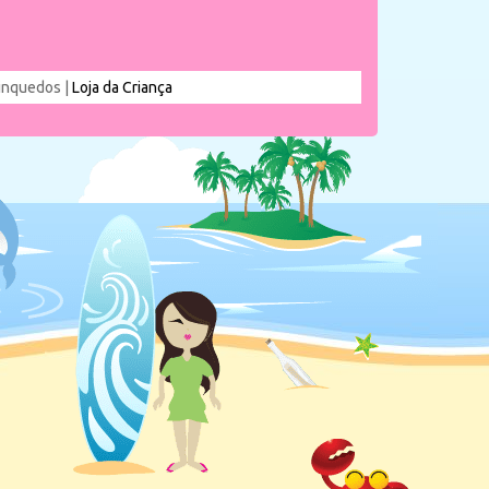
rinquedos |
Loja da Criança