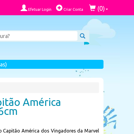
0
(
)
Efetuar Login
Criar Conta
as)
pitão América
36cm
o Capitão América dos Vingadores da Marvel