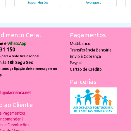
Super Heróis
Avengers
dimento Geral
Pagamentos
ne e
WhatsApp
Multibanco
31 150
Transferência Bancária
Envio à Cobrança
para a rede fixa nacional
h às 18h Seg a Sex
Paypal
 consiga ligação deixe mensagem no
Cartão de Crédito
p
Parcerias
lojadacrianca.net
o ao Cliente
 e Pagamentos
ncomendar ?
ias e Devoluções
ões de Venda