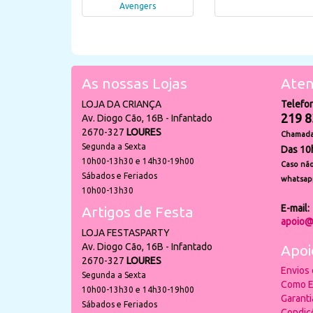
Avengers
As nossas Lojas
Aten
LOJA DA CRIANÇA
Telefo
219 8
Av. Diogo Cão, 16B - Infantado
2670-327
LOURES
Chamada 
Segunda a Sexta
Das 10
10h00-13h30 e 14h30-19h00
Caso não
Sábados e Feriados
whatsap
10h00-13h30
E-mail:
Artigos de Festa
apoio@
LOJA FESTASPARTY
Av. Diogo Cão, 16B - Infantado
Apoi
2670-327
LOURES
Envios
Segunda a Sexta
Como E
10h00-13h30 e 14h30-19h00
Garant
Sábados e Feriados
Condiç