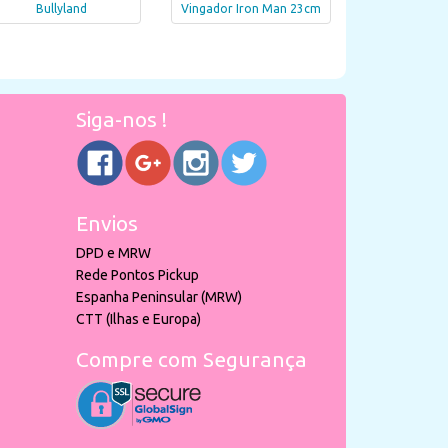
Bullyland
Vingador Iron Man 23cm
Siga-nos !
Envios
DPD e MRW
Rede Pontos Pickup
Espanha Peninsular (MRW)
CTT (Ilhas e Europa)
Compre com Segurança